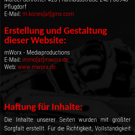
04 - Spa
Pflugdorf
E-Mail:
m.kories[at]gmx.com
05 - Suzuka
06 - Most
Erstellung und Gestaltung
dieser Website:
Sponsoren
mWorx - Mediaproductions
Fanshop
E-Mail:
immo[at]mworx.de
Web:
www.mworx.de
Haftung für Inhalte:
Die Inhalte unserer Seiten wurden mit größter
Sorgfalt erstellt. Für die Richtigkeit, Vollständigkeit