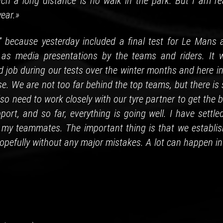
ch a long distance is no walk in the park. But I am rea
year.»
k” because yesterday included a final test for Le Mans 
l as media presentations by the teams and riders. It 
 job during our tests over the winter months and here in
se. We are not too far behind the top teams, but there is s
lso need to work closely with our tyre partner to get the 
ort, and so far, everything is going well. I have settle
h my teammates. The important thing is that we establis
opefully without any major mistakes. A lot can happen in