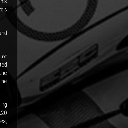
his
d’s
and
 of
ted
the
the
ing
:20
es,