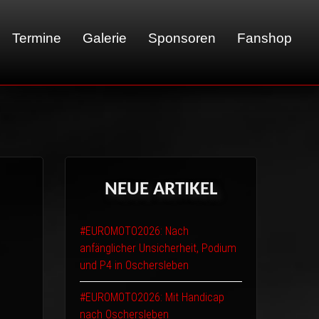
Termine
Galerie
Sponsoren
Fanshop
01 - LeMans
02 - Sachsenring
03 - Brünn
NEUE
ARTIKEL
04 - Spa
05 - Suzuka
#EUROMOTO2026: Nach
06 - Most
anfänglicher Unsicherheit, Podium
und P4 in Oschersleben
#EUROMOTO2026: Mit Handicap
nach Oschersleben