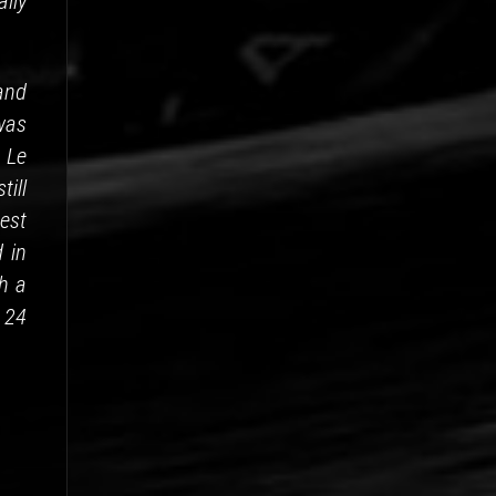
lly
and
was
 Le
till
best
d in
h a
 24