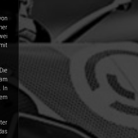
von
ner
wei
mit
Die
 am
 In
sem
ter
das