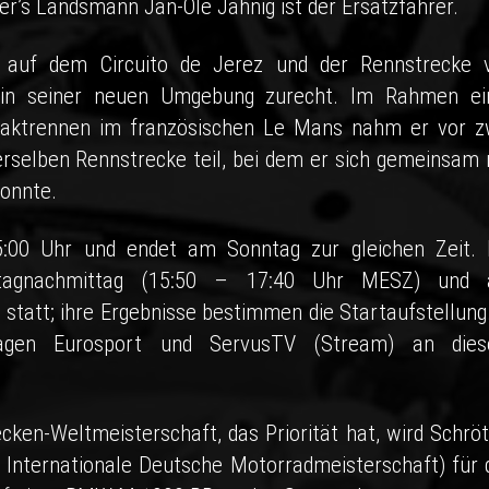
r’s Landsmann Jan-Ole Jähnig ist der Ersatzfahrer.
 auf dem Circuito de Jerez und der Rennstrecke 
r in seiner neuen Umgebung zurecht. Im Rahmen ei
ftaktrennen im französischen Le Mans nahm er vor z
selben Rennstrecke teil, bei dem er sich gemeinsam 
konnte.
00 Uhr und endet am Sonntag zur gleichen Zeit. 
rstagnachmittag (15:50 – 17:40 Uhr MESZ) und
statt; ihre Ergebnisse bestimmen die Startaufstellung.
ragen Eurosport und ServusTV (Stream) an die
en-Weltmeisterschaft, das Priorität hat, wird Schröt
 Internationale Deutsche Motorradmeisterschaft) für 