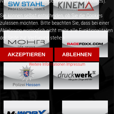
Nutzererfahrung zu verbessern (Tracking Cookies).
Sie können selbst entscheiden, ob Sie die Cookies
zulassen möchten. Bitte beachten Sie, dass bei einer
Ablehnung womöglich nicht mehr alle Funktionalitäten
der Seite zur Verfügung stehen.
AKZEPTIEREN
ABLEHNEN
Weitere Informationen
Impressum