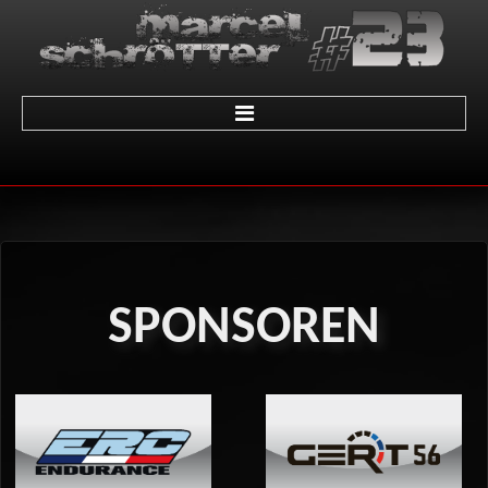
Home
über Marcel
Termine
SPONSOREN
Galerie
01 - LeMans
02 - Sachsenring
03 - Brünn