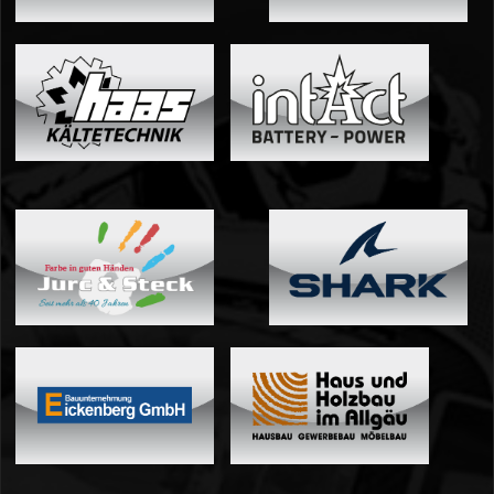
04 - Spa
05 - Suzuka
06 - Most
Sponsoren
Fanshop