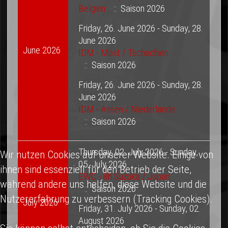
Belgien
:: Saison 2026
Friday, 26. June 2026 - Sunday, 28.
June 2026
June 2026
IDM - Most / Tschechien
:: Saison 2026
Friday, 26. June 2026 - Sunday, 28.
June 2026
IDM - Assen / Niederlande
:: Saison 2026
Thursday, 02. July 2026 - Sunday,
Wir nutzen Cookies auf unserer Website. Einige von
05. July 2026
ihnen sind essenziell für den Betrieb der Seite,
EWC - 8h Suzuka / Japan
während andere uns helfen, diese Website und die
:: Saison 2026
Nutzererfahrung zu verbessern (Tracking Cookies).
July 2026
Friday, 31. July 2026 - Sunday, 02.
August 2026