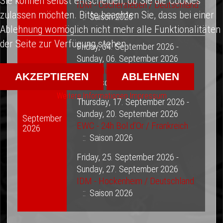
Sie können selbst entscheiden, ob Sie die Cookies
IDM - Oschersleben / Deutschland
zulassen möchten. Bitte beachten Sie, dass bei einer
:: Saison 2026
Ablehnung womöglich nicht mehr alle Funktionalitäten
der Seite zur Verfügung stehen.
Friday, 04. September 2026 -
Sunday, 06. September 2026
IDM - Nürburgring / Deutschland
AKZEPTIEREN
ABLEHNEN
:: Saison 2026
Weitere Informationen
Impressum
Thursday, 17. September 2026 -
Sunday, 20. September 2026
September
EWC - 24h Bol d’Or / Frankreich
2026
:: Saison 2026
Friday, 25. September 2026 -
Sunday, 27. September 2026
IDM - Hockenheim / Deutschland
:: Saison 2026