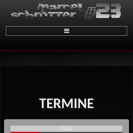
Home
über Marcel
Termine
Galerie
01 - LeMans
TERMINE
02 - Sachsenring
03 - Brünn
2026