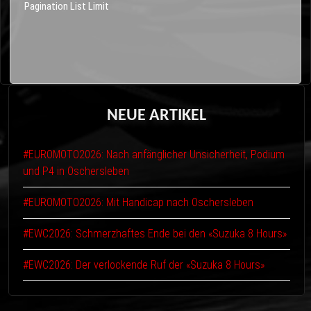
Pagination List Limit
NEUE
ARTIKEL
#EUROMOTO2026: Nach anfänglicher Unsicherheit, Podium
und P4 in Oschersleben
#EUROMOTO2026: Mit Handicap nach Oschersleben
#EWC2026: Schmerzhaftes Ende bei den «Suzuka 8 Hours»
#EWC2026: Der verlockende Ruf der «Suzuka 8 Hours»