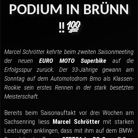
04 - Spa
PODIUM
IN
BRÜNN
05 - Suzuka
‼️💯
06 - Most
Sponsoren
Marcel Schrötter kehrte beim zweiten Saisonmeeting
Fanshop
der neuen
EURO MOTO Superbike
auf die
Erfolgsspur zurück. Der 33-Jährige gewann am
Sonntag auf dem Automotodrom Brno als Klassen-
Rookie sein erstes Rennen in der stark besetzten
Meisterschaft.
Bereits beim Saisonauftakt vor drei Wochen am
Sachsenring liess
Marcel Schrötter
mit starken
Leistungen anklingen, dass mit ihm auf dem BMW-