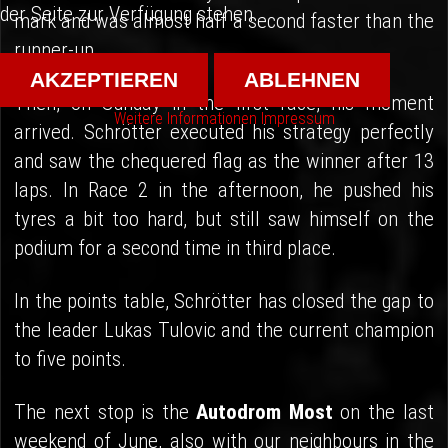
der Seite zur Verfügung stehen.
mark and was almost half a second faster than the
runner-up.
AKZEPTIEREN
ABLEHNEN
Then, on Sunday in the first race, his moment
Weitere Informationen
Impressum
arrived. Schrötter executed his strategy perfectly
and saw the chequered flag as the winner after 13
laps. In Race 2 in the afternoon, he pushed his
tyres a bit too hard, but still saw himself on the
podium for a second time in third place.
In the points table, Schrötter has closed the gap to
the leader Lukas Tulovic and the current champion
to five points.
The next stop is the
Autodrom Most
on the last
weekend of June, also with our neighbours in the