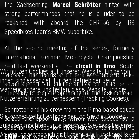
the Sachsenring,
Marcel Schrötter
hinted with
strong performances that he is a rider to be
reckoned with aboard the GERT56 by RS
Speedbikes team's BMW superbike.
At the second meeting of the series, formerly
International German Motorcycle Championship,
held last weekend at the
circuit in Brno
, South
Wir nutzen Cookies auf unserer Website. Einige von
Moravia, the teams and riders were able to take
ihnen sind essenziell für den Betrieb der Seite,
advantage of an additional day of practice on
während andere uns helfen, diese Website und die
Thursday to prepare optimally for the tasks ahead.
Nutzererfahrung zu verbessern (Tracking Cookies).
Schrötter and his crew from the Pirna-based squad
Sie können selbst entscheiden, ob Sie die Cookies
seized the opportunity, which was topped by a
zulassen möchten. Bitte beachten Sie, dass bei einer
superior pole position on Saturday afternoon. The
Ablehnung womöglich nicht mehr alle Funktionalitäten
BMW
rider was the only one to dip under the 1:57