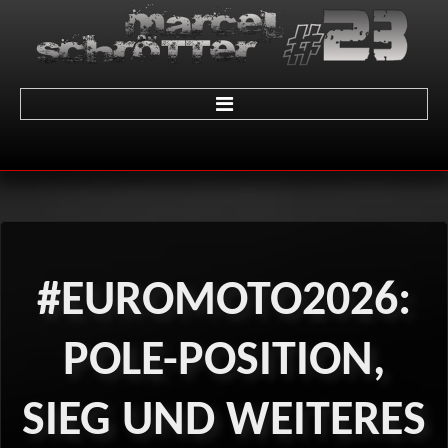
Home
über Marcel
Termine
#EUROMOTO2026:
Galerie
01 - LeMans
POLE-POSITION,
02 - Sachsenring
SIEG
UND
WEITERES
03 - Brünn