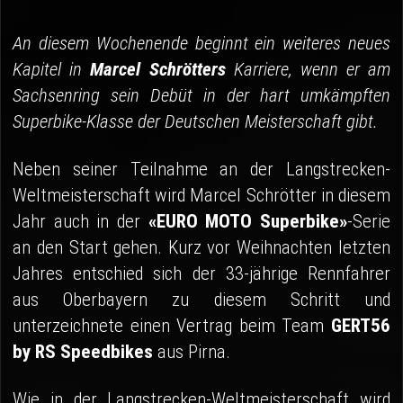
04 - Spa
An diesem Wochenende beginnt ein weiteres neues
05 - Suzuka
Kapitel in
Marcel Schrötters
Karriere, wenn er am
06 - Most
Sachsenring sein Debüt in der hart umkämpften
Superbike-Klasse der Deutschen Meisterschaft gibt.
Sponsoren
Fanshop
Neben seiner Teilnahme an der Langstrecken-
Weltmeisterschaft wird Marcel Schrötter in diesem
Jahr auch in der
«EURO MOTO Superbike»
-Serie
an den Start gehen. Kurz vor Weihnachten letzten
Jahres entschied sich der 33-jährige Rennfahrer
aus Oberbayern zu diesem Schritt und
unterzeichnete einen Vertrag beim Team
GERT56
by RS Speedbikes
aus Pirna.
Wie in der Langstrecken-Weltmeisterschaft wird