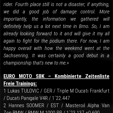
rider. Fourth place still is not a disaster; if anything,
we did a good job of damage control. More
importantly, the information we gathered will
definitely help us a lot next time in Brno. So, I am
already looking forward to it and will give it my all
again to fight for the podium there. For now, I am
happy overall with how the weekend went at the
Sachsenring. It was certainly a good debut in a
championship that's new to me.»
EURO MOTO SBK – Kombinierte Zeitenliste
Freie Trainings:
1 Lukas TULOVIC / GER / Triple M Ducati Frankfurt
/ Ducati Panigale V4R / 1´22.447
2 Hannes SOOMER / EST / Masteroil Alpha Van
Zon BMW / BMW M 1000 RR / 1´23.137 +0.690