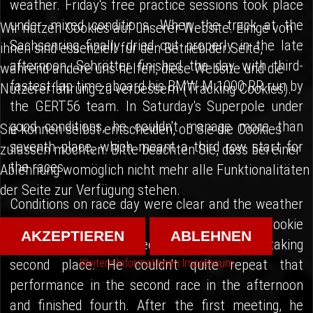
weather. Friday's free practice sessions took place
under mixed conditions. When the track at the
Wir nutzen Cookies auf unserer Website. Einige von
Sachsenring finally dried out properly in the late
ihnen sind essenziell für den Betrieb der Seite,
afternoon, Schrötter finished the day with third-
während andere uns helfen, diese Website und die
fastest lap time aboard his BMW M 1000 RR run by
Nutzererfahrung zu verbessern (Tracking Cookies).
the GERT56 team. In Saturday's Superpole under
good conditions, he couldn't manage more than
Sie können selbst entscheiden, ob Sie die Cookies
seventh place, which meant a third row start for
zulassen möchten. Bitte beachten Sie, dass bei einer
the races.
Ablehnung womöglich nicht mehr alle Funktionalitäten
der Seite zur Verfügung stehen.
Conditions on race day were clear and the weather
was beautiful. EURO MOTO Superbike rookie
AKZEPTIEREN
ABLEHNEN
Marcel Schrötter showed his class in Race 1, taking
Weitere Informationen
Impressum
second place. He couldn't quite repeat that
performance in the second race in the afternoon
and finished fourth. After the first meeting, he