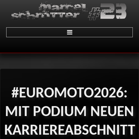
Home
über Marcel
Termine
#EUROMOTO2026:
Galerie
01 - LeMans
MIT
PODIUM
NEUEN
02 - Sachsenring
KARRIEREABSCHNITT
03 - Brünn