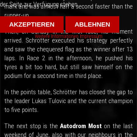
der Seite zur Verfügung stehen.
mark and was almost half a second faster than the
runner-up.
AKZEPTIEREN
ABLEHNEN
Then, on Sunday in the first race, his moment
Weitere Informationen
Impressum
arrived. Schrötter executed his strategy perfectly
and saw the chequered flag as the winner after 13
laps. In Race 2 in the afternoon, he pushed his
tyres a bit too hard, but still saw himself on the
podium for a second time in third place.
In the points table, Schrötter has closed the gap to
the leader Lukas Tulovic and the current champion
to five points.
The next stop is the
Autodrom Most
on the last
weekend of June, also with our neighbours in the