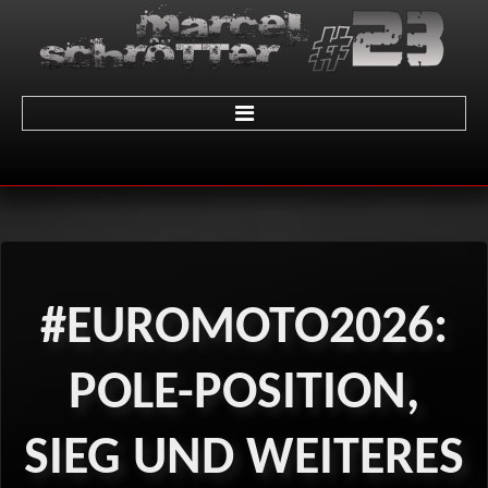
Home
über Marcel
Termine
#EUROMOTO2026:
Galerie
01 - LeMans
POLE-POSITION,
02 - Sachsenring
SIEG
UND
WEITERES
03 - Brünn