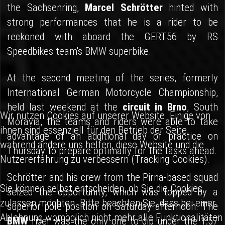
the Sachsenring,
Marcel Schrötter
hinted with
strong performances that he is a rider to be
reckoned with aboard the GERT56 by RS
Speedbikes team's BMW superbike.
At the second meeting of the series, formerly
International German Motorcycle Championship,
held last weekend at the
circuit in Brno
, South
Wir nutzen Cookies auf unserer Website. Einige von
Moravia, the teams and riders were able to take
ihnen sind essenziell für den Betrieb der Seite,
advantage of an additional day of practice on
während andere uns helfen, diese Website und die
Thursday to prepare optimally for the tasks ahead.
Nutzererfahrung zu verbessern (Tracking Cookies).
Schrötter and his crew from the Pirna-based squad
Sie können selbst entscheiden, ob Sie die Cookies
seized the opportunity, which was topped by a
zulassen möchten. Bitte beachten Sie, dass bei einer
superior pole position on Saturday afternoon. The
Ablehnung womöglich nicht mehr alle Funktionalitäten
BMW
rider was the only one to dip under the 1:57