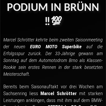
04 - Spa
PODIUM
IN
BRÜNN
05 - Suzuka
‼️💯
06 - Most
Sponsoren
Marcel Schrötter kehrte beim zweiten Saisonmeeting
Fanshop
der neuen
EURO MOTO Superbike
auf die
Erfolgsspur zurück. Der 33-Jährige gewann am
Sonntag auf dem Automotodrom Brno als Klassen-
Rookie sein erstes Rennen in der stark besetzten
Meisterschaft.
Bereits beim Saisonauftakt vor drei Wochen am
Sachsenring liess
Marcel Schrötter
mit starken
Leistungen anklingen, dass mit ihm auf dem BMW-