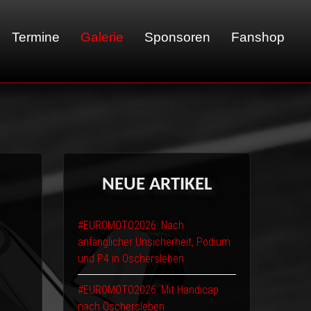
Termine
Galerie
Sponsoren
Fanshop
01 - LeMans
02 - Sachsenring
03 - Brünn
NEUE
ARTIKEL
04 - Spa
05 - Suzuka
#EUROMOTO2026: Nach
06 - Most
anfänglicher Unsicherheit, Podium
und P4 in Oschersleben
#EUROMOTO2026: Mit Handicap
nach Oschersleben