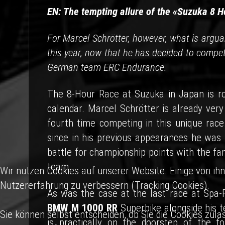
EN: The tempting allure of the «Suzuka 8 H
For Marcel Schrötter, however, what is argu
this year, now that he has decided to compe
German team ERC Endurance.
The 8-Hour Race at Suzuka in Japan is r
calendar. Marcel Schrötter is already very 
fourth time competing in this unique race
since in his previous appearances he was
battle for championship points with the fa
team.
Wir nutzen Cookies auf unserer Website. Einige von ihn
Nutzererfahrung zu verbessern (Tracking Cookies).
As was the case at the last race at Spa-F
BMW M 1000 RR
Superbike alongside his 
Sie können selbst entscheiden, ob Sie die Cookies zula
is practically on the doorstep of the f