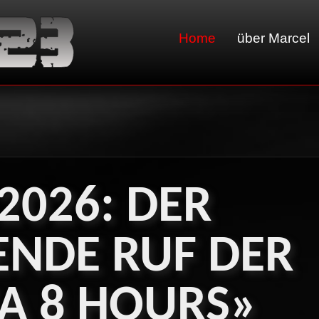
Home
über Marcel
2026:
DER
ENDE
RUF
DER
A
8
HOURS»