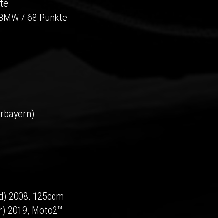
te
BMW / 68 Punkte
rbayern)
nd) 2008, 125ccm
ar) 2019, Moto2™