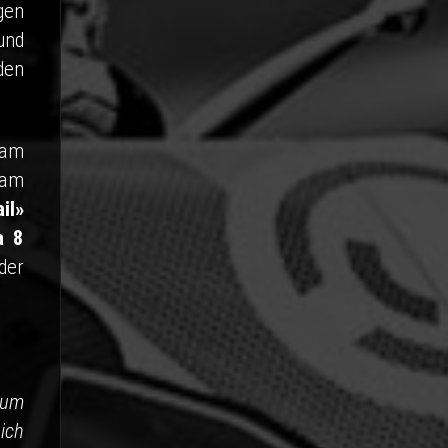
gen
und
den
 am
 am
il»
a 8
der
zum
ich