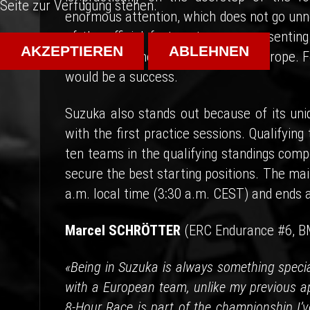
Seite zur Verfügung stehen.
enormous attention, which does not go unnot
of the official factory teams representin
AKZEPTIEREN
ABLEHNEN
tougher and more intense than in Europe. Fo
would be a success.
Suzuka also stands out because of its un
with the first practice sessions. Qualifyin
ten teams in the qualifying standings comp
secure the best starting positions. The ma
a.m. local time (3:30 a.m. CEST) and ends a
Marcel SCHRÖTTER
(ERC Endurance #6, 
«Being in Suzuka is always something special.
with a European team, unlike my previous 
8-Hour Race is part of the championship I’ve 