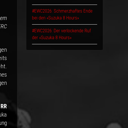
#EWC2026: Schmerzhaftes Ende
nem
bei den «Suzuka 8 Hours»
ERC
#EWC2026: Der verlockende Ruf
der «Suzuka 8 Hours»
gen
its
ht.
nes
gen
 RR
uka
ung