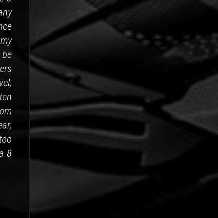
any
nce
e my
y be
ers
vel,
 ten
rom
ear,
too
ka 8