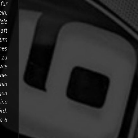
für
in,
ele
aft
zum
hes
 zu
wie
ne-
 bin
gen
ine
rd.
ka 8