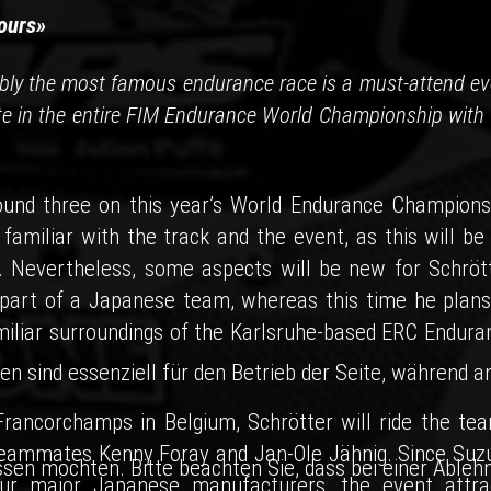
ours»
ably the most famous endurance race is a must-attend ev
te in the entire FIM Endurance World Championship with 
ound three on this year’s World Endurance Champions
familiar with the track and the event, as this will be 
. Nevertheless, some aspects will be new for Schrött
 part of a Japanese team, whereas this time he plans
miliar surroundings of the Karlsruhe-based ERC Endura
en sind essenziell für den Betrieb der Seite, während a
rancorchamps in Belgium, Schrötter will ride the tea
teammates Kenny Foray and Jan-Ole Jähnig. Since Suz
ssen möchten. Bitte beachten Sie, dass bei einer Ableh
our major Japanese manufacturers, the event attra