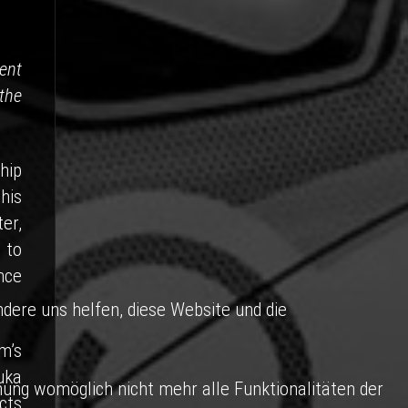
ent
the
hip
his
er,
 to
nce
ndere uns helfen, diese Website und die
m’s
uka
nung womöglich nicht mehr alle Funktionalitäten der
cts