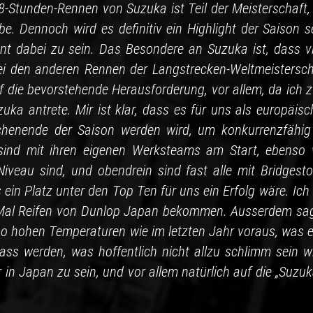
8-Stunden-Rennen von Suzuka ist Teil der Meisterschaft, 
e. Dennoch wird es definitiv ein Highlight der Saison se
ent dabei zu sein. Das Besondere an Suzuka ist, dass vi
ei den anderen Rennen der Langstrecken-Weltmeistersch
uf die bevorstehende Herausforderung, vor allem, da ich 
ka antrete. Mir ist klar, dass es für uns als europäisc
chenende der Saison werden wird, um konkurrenzfähig
r sind mit ihren eigenen Werksteams am Start, ebenso 
veau sind, und obendrein sind fast alle mit Bridgesto
ein Platz unter den Top Ten für uns ein Erfolg wäre. Ich
es Mal Reifen von Dunlop Japan bekommen. Ausserdem sa
so hohen Temperaturen wie im letzten Jahr voraus, was e
ass werden, was hoffentlich nicht allzu schlimm sein wi
 in Japan zu sein, und vor allem natürlich auf die „Suzu