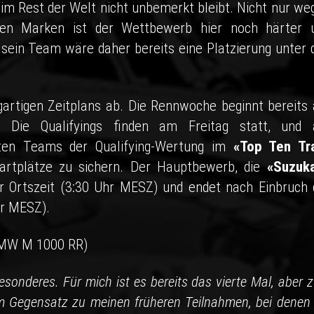
im Rest der Welt nicht unbemerkt bleibt. Nicht nur we
chen Marken ist der Wettbewerb hier noch härter 
d sein Team wäre daher bereits eine Platzierung unter 
gartigen Zeitplans ab. Die Rennwoche beginnt bereits
. Die Qualifyings finden am Freitag statt, und
ten Teams der Qualifying-Wertung im
«Top Ten Tra
artplätze zu sichern. Der Hauptbewerb, die
«Suzuk
 Ortszeit (3:30 Uhr MESZ) und endet nach Einbruch 
hr MESZ).
BMW M 1000 RR)
esonderes. Für mich ist es bereits das vierte Mal, aber 
m Gegensatz zu meinen früheren Teilnahmen, bei denen 