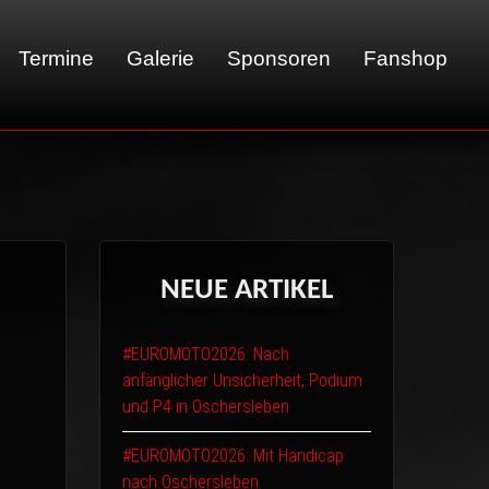
Termine
Galerie
Sponsoren
Fanshop
01 - LeMans
02 - Sachsenring
03 - Brünn
NEUE
ARTIKEL
04 - Spa
05 - Suzuka
#EUROMOTO2026: Nach
06 - Most
anfänglicher Unsicherheit, Podium
und P4 in Oschersleben
#EUROMOTO2026: Mit Handicap
nach Oschersleben