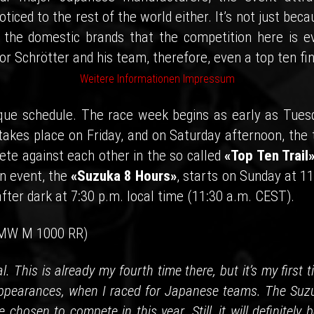
iced to the rest of the world either. It’s not just beca
g the domestic brands that the competition here is e
r Schrötter and his team, therefore, even a top ten fin
Weitere Informationen
Impressum
ique schedule. The race week begins as early as Tues
g takes place on Friday, and on Saturday afternoon, the 
ete against each other in the so called
«Top Ten Trail
in event, the
«Suzuka 8 Hours»
, starts on Sunday at 11
fter dark at 7:30 p.m. local time (11:30 a.m. CEST).
BMW M 1000 RR)
 This is already my fourth time there, but it’s my first 
appearances, when I raced for Japanese teams. The Suz
chosen to compete in this year. Still, it will definitely 